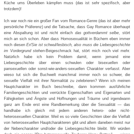
Küche ums Überleben kämpfen muss (das ist sehr spezifisch, aber
trotzdem)!
Ich war noch nie ein großer Fan vom Romance-Genre (das ist aber mehr
persönliche Präferenz) und die Tatsache, dass Gay Romance überhaupt
eine Abspaltung ist und nicht einfach
das gottverdammt selbe
, stört
mich an sich schon. Aber dass Homosexualität in Büchern eben immer
noch diesen
Er/Sie ist schwul/lesbisch, also muss die Liebesgeschichte
im Vordergrund stehen
-Beigeschmack hat, stört mich noch viel mehr.
Natürlich habe ich kein Problem damit, wenn jemand eine
Liebesgeschichte über einen schwulen oder bisexuellen oder
pansexuellen oder sonst-wie-anders-sexuellen Charakter verfasst. Aber
wieso tut sich die Buchwelt manchmal immer noch so schwer, die
sexuelle Vielfalt mit ihrer Normalität zu zelebrieren? Wenn ich meinen
Hauptcharakter im Buch beschreibe, dann kommen ausführliche
Familiengeschichten und verrückte Eigenschaften und Eigenarten und
Fähigkeiten und Ängste und Hoffnungen und Träume und irgendwann
ganz am Ende erst eine Randbemerkung über die Sexualität — das
handhabe ich gleich mit jedem anderen hetero- oder nicht-
heterosexuellen Charakter. Weil es so viele Geschichten über die Vielfalt
von heterosexuellen Hauptcharakteren gibt und allem daneben meist nur
der Nebencharakter und/oder die Liebesgeschichte bleibt. Wir würden