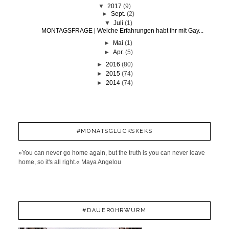
▼
2017
(9)
►
Sept.
(2)
▼
Juli
(1)
MONTAGSFRAGE | Welche Erfahrungen habt ihr mit Gay...
►
Mai
(1)
►
Apr.
(5)
►
2016
(80)
►
2015
(74)
►
2014
(74)
#MONATSGLÜCKSKEKS
»You can never go home again, but the truth is you can never leave
home, so it's all right.« Maya Angelou
#DAUEROHRWURM