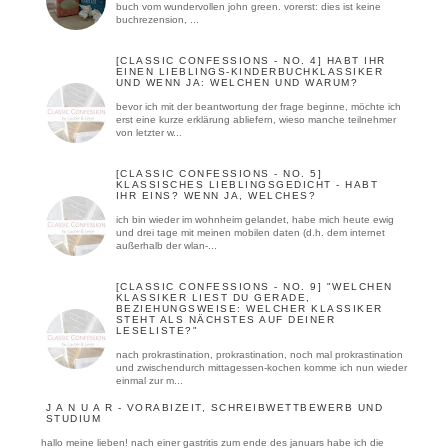
buch vom wundervollen john green. vorerst: dies ist keine
buchrezension, ...
[CLASSIC CONFESSIONS - NO. 4] HABT IHR
EINEN LIEBLINGS-KINDERBUCHKLASSIKER
UND WENN JA: WELCHEN UND WARUM?
bevor ich mit der beantwortung der frage beginne, möchte ich
erst eine kurze erklärung abliefern, wieso manche teilnehmer
von letzter w...
[CLASSIC CONFESSIONS - NO. 5]
KLASSISCHES LIEBLINGSGEDICHT - HABT
IHR EINS? WENN JA, WELCHES?
ich bin wieder im wohnheim gelandet, habe mich heute ewig
und drei tage mit meinen mobilen daten (d.h. dem internet
außerhalb der wlan-...
[CLASSIC CONFESSIONS - NO. 9] "WELCHEN
KLASSIKER LIEST DU GERADE,
BEZIEHUNGSWEISE: WELCHER KLASSIKER
STEHT ALS NÄCHSTES AUF DEINER
LESELISTE?"
nach prokrastination, prokrastination, noch mal prokrastination
und zwischendurch mittagessen-kochen komme ich nun wieder
einmal zur m...
J A N U A R - VORABIZEIT, SCHREIBWETTBEWERB UND
STUDIUM
hallo meine lieben! nach einer gastritis zum ende des januars habe ich die