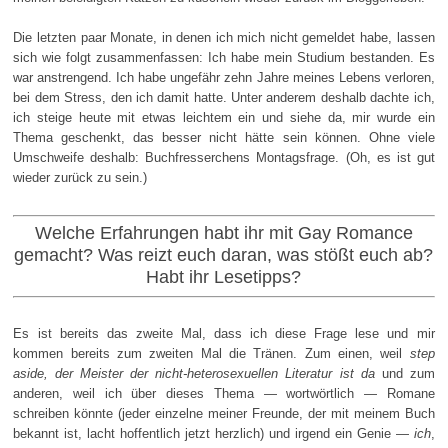
Die letzten paar Monate, in denen ich mich nicht gemeldet habe, lassen
sich wie folgt zusammenfassen: Ich habe mein Studium bestanden. Es
war anstrengend. Ich habe ungefähr zehn Jahre meines Lebens verloren,
bei dem Stress, den ich damit hatte. Unter anderem deshalb dachte ich,
ich steige heute mit etwas leichtem ein und siehe da, mir wurde ein
Thema geschenkt, das besser nicht hätte sein können. Ohne viele
Umschweife deshalb: Buchfresserchens Montagsfrage. (Oh, es ist gut
wieder zurück zu sein.)
Welche Erfahrungen habt ihr mit Gay Romance
gemacht? Was reizt euch daran, was stößt euch ab?
Habt ihr Lesetipps?
Es ist bereits das zweite Mal, dass ich diese Frage lese und mir
kommen bereits zum zweiten Mal die Tränen. Zum einen, weil
step
aside, der Meister der nicht-heterosexuellen Literatur ist da
und zum
anderen, weil ich über dieses Thema — wortwörtlich — Romane
schreiben könnte (jeder einzelne meiner Freunde, der mit meinem Buch
bekannt ist, lacht hoffentlich jetzt herzlich) und irgend ein Genie —
ich
,