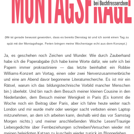
(Mir ist gerade bewusst geworden, dass es bereits Dienstag ist und ich somit einen Tag zu
spät mit der Montagsfrage. Ferien bringen meine Wochentage echt aus dem Konzept.)
Ja, es geschehen noch Zeichen und Wunder. Wie durch Zauberhand
habe ich die Paperabgabe (Ich habe keine Worte dafür, wie sehr ich bei
Papern immer prokrastiniere — das letzte beinhaltet ein Robbie
Williams-Konzert am Vortag, einen oder zwei Nervenzusammenbrüche
und eine am Abend davor begonnene Literaturrecherche. Es ist mir ein
Rätsel, warum ich das bildungstechnische Vorbild mancher Menschen
bin.) überlebt. Und bin nach dem Besuch meiner kleinen Cousine in den
Niederlanden, dem Besuch meiner Wenigkeit in Paris (Es kommt die
Woche noch ein Beitrag über Paris, aber ich fahre heute weiter nach
London und mir wurde mehr oder weniger sacht verboten einen Laptop
mitzunehmen, an dem ich arbeiten kann, deshalb wird das vor Samstag
Morgen nichts.) und meiner anschließenden Woche Lesen/Traurige
Liebesgedichte über Fernbeziehungen schreiben/Versuchen wieder mit
meinen beleidigten Katzen zu kuscheln wieder zurück im Bloggerleben.