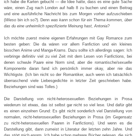
ich habe die Karten gebucht — die Idee hatte, dass es eine gute Sache
wäre, einen Zug nach London auf halb 8 zu buchen und einen Beitrag
und eine ausführliche Nachricht bis zum Morgen vorher aufzuschieben
(
Wieso
bin ich so?). Denn
was kann schon für ein Thema kommen, über
das du eine unheimlich spezifizierte Meinung hast, Antonia
?
Ich möchte zuerst meine eigenen Erfahrungen mit Gay Romance zum
besten geben: Die da wären vor allem Fanfiction und ein kleines
bisschen Anime und Manga-Krams. Dazu sollte ich allerdings sagen: Ich
verbringe definitiv viel zu viel Zeit mit dem Lesen von Fanfictions, bei
denen schwule Paare eine Norm sind, aber die romantische/sexuelle
Komponente daran fand ich persönlich immer okay, aber nie das
Wichtigste. (Ich bin nicht so der Romantiker, auch wenn ich tatsächlich
überraschend viele Liebesgedichte in letzter Zeit geschrieben habe.
Beziehungen sind was Tolles.)
Die Darstellung von nicht-heterosexuellen Beziehungen in Prosa
wiederum ist etwas, das ist selbst gar nicht so viel lese. Und dafür gibt
es einen
einzelnen
Grund: Es gibt nicht sonderlich viel Darstellung von
normalen, nicht-heterosexuellen Beziehungen in Prosa (im Gegensatz
zu nicht-heterosexuellen Paaren in Fanfictions). Und wenn es die
Darstellung gibt, dann zumeist in Literatur der letzten zehn Jahre. Und
das stört mich enorm. Ich habe schon mehrere Bücher gelesen, die sich