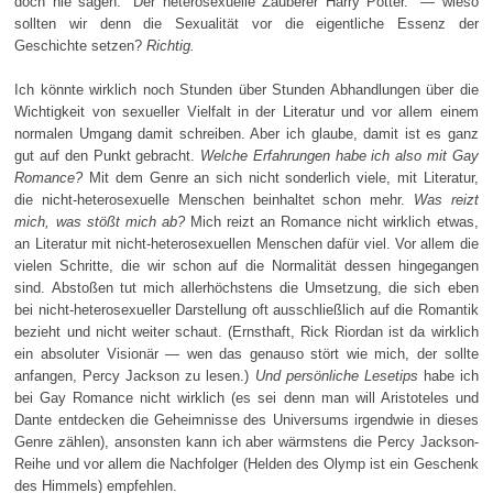
doch nie sagen: "Der heterosexuelle Zauberer Harry Potter." — wieso
sollten wir denn die Sexualität vor die eigentliche Essenz der
Geschichte setzen?
Richtig.
Ich könnte wirklich noch Stunden über Stunden Abhandlungen über die
Wichtigkeit von sexueller Vielfalt in der Literatur und vor allem einem
normalen Umgang damit schreiben. Aber ich glaube, damit ist es ganz
gut auf den Punkt gebracht.
Welche Erfahrungen habe ich also mit Gay
Romance?
Mit dem Genre an sich nicht sonderlich viele, mit Literatur,
die nicht-heterosexuelle Menschen beinhaltet schon mehr.
Was reizt
mich, was stößt mich ab?
Mich reizt an Romance nicht wirklich etwas,
an Literatur mit nicht-heterosexuellen Menschen dafür viel. Vor allem die
vielen Schritte, die wir schon auf die Normalität dessen hingegangen
sind. Abstoßen tut mich allerhöchstens die Umsetzung, die sich eben
bei nicht-heterosexueller Darstellung oft ausschließlich auf die Romantik
bezieht und nicht weiter schaut. (Ernsthaft, Rick Riordan ist da wirklich
ein absoluter Visionär — wen das genauso stört wie mich, der sollte
anfangen, Percy Jackson zu lesen.)
Und persönliche Lesetips
habe ich
bei Gay Romance nicht wirklich (es sei denn man will Aristoteles und
Dante entdecken die Geheimnisse des Universums irgendwie in dieses
Genre zählen), ansonsten kann ich aber wärmstens die Percy Jackson-
Reihe und vor allem die Nachfolger (Helden des Olymp ist ein Geschenk
des Himmels) empfehlen.