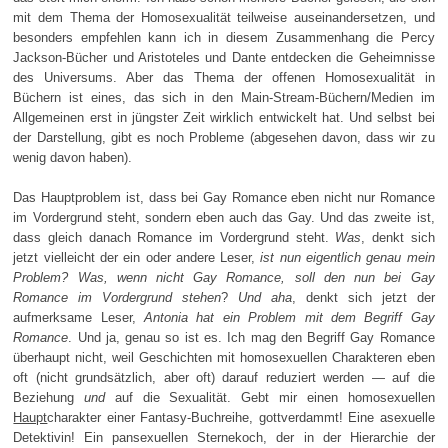
mit dem Thema der Homosexualität teilweise auseinandersetzen, und
besonders empfehlen kann ich in diesem Zusammenhang die Percy
Jackson-Bücher und Aristoteles und Dante entdecken die Geheimnisse
des Universums. Aber das Thema der offenen Homosexualität in
Büchern ist eines, das sich in den Main-Stream-Büchern/Medien im
Allgemeinen erst in jüngster Zeit wirklich entwickelt hat. Und selbst bei
der Darstellung, gibt es noch Probleme (abgesehen davon, dass wir zu
wenig davon haben).
Das Hauptproblem ist, dass bei Gay Romance eben nicht nur Romance
im Vordergrund steht, sondern eben auch das Gay. Und das zweite ist,
dass gleich danach Romance im Vordergrund steht.
Was
, denkt sich
jetzt vielleicht der ein oder andere Leser,
ist nun eigentlich genau mein
Problem? Was, wenn nicht Gay Romance, soll den nun bei Gay
Romance im Vordergrund stehen
?
Und aha
, denkt sich jetzt der
aufmerksame Leser,
Antonia hat ein Problem mit dem Begriff Gay
Romance
. Und ja, genau so ist es. Ich mag den Begriff Gay Romance
überhaupt nicht, weil Geschichten mit homosexuellen Charakteren eben
oft (nicht grundsätzlich, aber oft) darauf reduziert werden — auf die
Beziehung
und
auf die Sexualität. Gebt mir einen homosexuellen
Haupt
charakter einer Fantasy-Buchreihe, gottverdammt! Eine asexuelle
Detektivin! Ein pansexuellen Sternekoch, der in der Hierarchie der