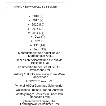
#FRÜHERWARALLESBESSER
►
2018
(2)
►
2017
(9)
►
2016
(80)
►
2015
(74)
▼
2014
(74)
►
Dez.
(7)
►
Nov.
(9)
►
Okt.
(14)
▼
Sept.
(15)
Montagsfrage: Was haltet ihr von
Merchandise-Artik...
Rezension: "Alcatraz und die dunkle
Bibliothek" vo...
Kommet ihr Kinder - es ist Zeit für
Wölkchens Frei...
[Artikel] "6 Books You Never Knew Were
Banned" ode...
LIEBSTER award #1
[writerslife] Der Sonntags-Schmunzler
Wölkchens Freitags Fragen [Antwort]
Montagsfrage: Besuchst du nächsten
Monat die Frank...
[Gedankenschnipsel] Die
Landtagswahlen kommen - me...