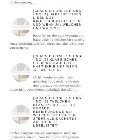
buchrezension, ...
[CLASSIC CONFESSIONS
- NO. 4] HABT IHR EINEN
LIEBLINGS-
KINDERBUCHKLASSIKER
UND WENN JA: WELCHEN
UND WARUM?
bevor ich mit der beantwortung der
frage beginne, möchte ich erst eine
kurze erklärung abliefern, wieso manche teilnehmer
von letzter w...
[CLASSIC CONFESSIONS
- NO. 5] KLASSISCHES
LIEBLINGSGEDICHT -
HABT IHR EINS? WENN
JA, WELCHES?
ich bin wieder im wohnheim
gelandet, habe mich heute ewig
und drei tage mit meinen mobilen
daten (d.h. dem internet außerhalb der wlan-...
[CLASSIC CONFESSIONS
- NO. 9] "WELCHEN
KLASSIKER LIEST DU
GERADE,
BEZIEHUNGSWEISE:
WELCHER KLASSIKER
STEHT ALS NÄCHSTES
AUF DEINER
LESELISTE?"
nach prokrastination, prokrastination, noch mal
prokrastination und zwischendurch mittagessen-