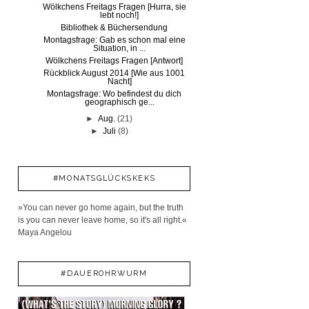
Wölkchens Freitags Fragen [Hurra, sie
lebt noch!]
Bibliothek & Büchersendung
Montagsfrage: Gab es schon mal eine
Situation, in ...
Wölkchens Freitags Fragen [Antwort]
Rückblick August 2014 [Wie aus 1001
Nacht]
Montagsfrage: Wo befindest du dich
geographisch ge...
►
Aug.
(21)
►
Juli
(8)
#MONATSGLÜCKSKEKS
»You can never go home again, but the truth
is you can never leave home, so it's all right.«
Maya Angelou
#DAUEROHRWURM