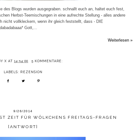
te des Blogs wurden ausgegraben. schnallt euch an, haltet euch fest,
rischen Herbst-Teemischungen in eine aufrechte Stellung - alles andere
h nicht vollkleckern, wenn ihr gleich feststellt, dass - DIE
badabaaa* Gott,...
Weiterlesen »
BY
X
AT
14:54:00
5 KOMMENTARE:
LABELS:
REZENSION
9/26/2014
 IST ZEIT FÜR WÖLKCHENS FREITAGS-FRAGEN
[ANTWORT]