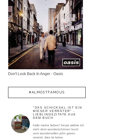
Don't Look Back In Anger - Oasis
#ALMOSTFAMOUS
"DAS SCHICKSAL IST EIN
MIESER VERRÄTER" -
LIEBLINGSZITATE AUS
DEM BUCH
hallo meine lieben! heute widme ich
mich dem wunderschönen buch
vom wundervollen john green.
vorerst: dies ist keine