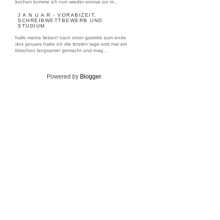
kochen komme ich nun wieder einmal zur m...
J A N U A R - VORABIZEIT,
SCHREIBWETTBEWERB UND
STUDIUM
hallo meine lieben! nach einer gastritis zum ende
des januars habe ich die letzten tage erst mal ein
bisschen langsamer gemacht und mag...
Powered by
Blogger
.