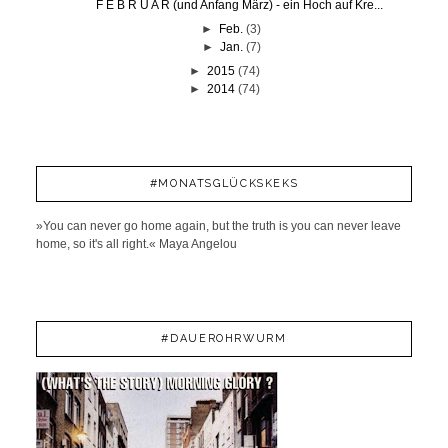
F E B R U A R (und Anfang März) - ein Hoch auf Kre...
►
Feb.
(3)
►
Jan.
(7)
►
2015
(74)
►
2014
(74)
#MONATSGLÜCKSKEKS
»You can never go home again, but the truth is you can never leave
home, so it's all right.« Maya Angelou
#DAUEROHRWURM