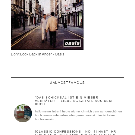
Don't Look Back In Anger - Oasis
#ALMOSTFAMOUS
"DAS SCHICKSAL IST EIN MIESER
VERRÄTER" - LIEBLINGSZITATE AUS DEM
BUCH
hallo meine lieben! heute widme ich mich dem wunderschönen
buch vom wundervollen john green. vorerst: dies ist keine
buchrezension, ...
[CLASSIC CONFESSIONS - NO. 4] HABT IHR
EINEN LIEBLINGS-KINDERBUCHKLASSIKER