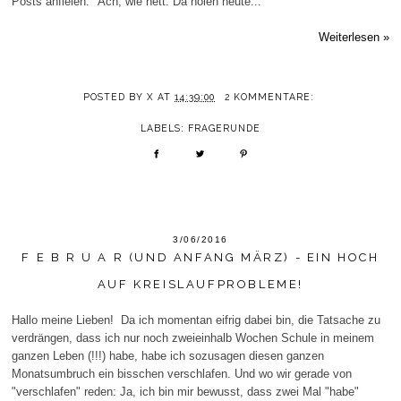
Posts anfielen. "Ach, wie nett. Da holen heute...
Weiterlesen »
POSTED BY
X
AT
14:39:00
2 KOMMENTARE:
LABELS:
FRAGERUNDE
3/06/2016
F E B R U A R (UND ANFANG MÄRZ) - EIN HOCH
AUF KREISLAUFPROBLEME!
Hallo meine Lieben! Da ich momentan eifrig dabei bin, die Tatsache zu
verdrängen, dass ich nur noch zweieinhalb Wochen Schule in meinem
ganzen Leben (!!!) habe, habe ich sozusagen diesen ganzen
Monatsumbruch ein bisschen verschlafen. Und wo wir gerade von
"verschlafen" reden: Ja, ich bin mir bewusst, dass zwei Mal "habe"