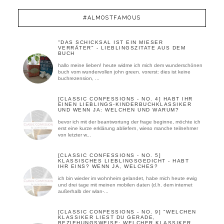
#ALMOSTFAMOUS
"DAS SCHICKSAL IST EIN MIESER
VERRÄTER" - LIEBLINGSZITATE AUS DEM
BUCH
hallo meine lieben! heute widme ich mich dem wunderschönen
buch vom wundervollen john green. vorerst: dies ist keine
buchrezension, ...
[CLASSIC CONFESSIONS - NO. 4] HABT IHR
EINEN LIEBLINGS-KINDERBUCHKLASSIKER
UND WENN JA: WELCHEN UND WARUM?
bevor ich mit der beantwortung der frage beginne, möchte ich
erst eine kurze erklärung abliefern, wieso manche teilnehmer
von letzter w...
[CLASSIC CONFESSIONS - NO. 5]
KLASSISCHES LIEBLINGSGEDICHT - HABT
IHR EINS? WENN JA, WELCHES?
ich bin wieder im wohnheim gelandet, habe mich heute ewig
und drei tage mit meinen mobilen daten (d.h. dem internet
außerhalb der wlan-...
[CLASSIC CONFESSIONS - NO. 9] "WELCHEN
KLASSIKER LIEST DU GERADE,
BEZIEHUNGSWEISE: WELCHER KLASSIKER