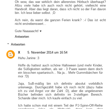
Oh wow, das war wirklich dein allererstes Hörbuch überhaupt?
Allzu viele habe ich auch noch nicht gehört, vielleicht eine
Handvoll. Aber das liegt daran, dass ich nicht so der Fan davon
bin. Ich lese lieber selbst. ;D
Ach nein, du warst die ganzen Ferien krank? :-/ Das ist echt
nicht erstrebenswert...
Gute Naaaaacht! ♥
Antworten
Antworten
X
5. November 2014 um 16:54
Huhu Janine :3
Hoffe du hattest auch schöne Halloween (und mehr Kinder,
die Süßigkeiten wollten, als wir - 3 Paare waren dann doch
ein bisschen spartanisch... Na ja... Mehr Gummibärchen für
moi :'D)
Jaja, SuB-mäßig bin ich definitiv absolut vorbildlich
unterwegs. Durchgezählt habe ich noch nicht (dazu habe
ich zu viel Angst vor der Zahl :D), aber die ungelesenen
Bücher befinden sich definitiv im 3-stelligen Bereich.
Schande über mich. Ich kaufe einfach zu viel.
Ich hatte schon mal mit einem Teil der PJ-Spinn-Off-Reihe