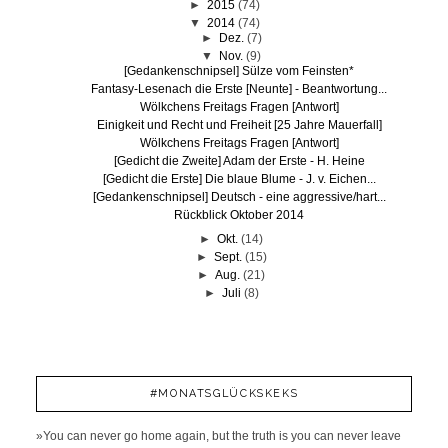
►
2015
(74)
▼
2014
(74)
►
Dez.
(7)
▼
Nov.
(9)
[Gedankenschnipsel] Sülze vom Feinsten*
Fantasy-Lesenach die Erste [Neunte] - Beantwortung...
Wölkchens Freitags Fragen [Antwort]
Einigkeit und Recht und Freiheit [25 Jahre Mauerfall]
Wölkchens Freitags Fragen [Antwort]
[Gedicht die Zweite] Adam der Erste - H. Heine
[Gedicht die Erste] Die blaue Blume - J. v. Eichen...
[Gedankenschnipsel] Deutsch - eine aggressive/hart...
Rückblick Oktober 2014
►
Okt.
(14)
►
Sept.
(15)
►
Aug.
(21)
►
Juli
(8)
#MONATSGLÜCKSKEKS
»You can never go home again, but the truth is you can never leave