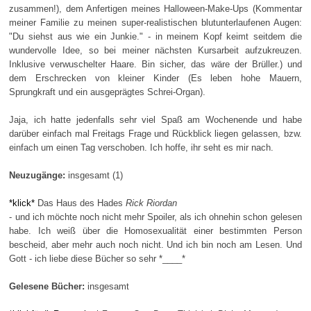
zusammen!), dem Anfertigen meines Halloween-Make-Ups (Kommentar
meiner Familie zu meinen super-realistischen blutunterlaufenen Augen:
"Du siehst aus wie ein Junkie." - in meinem Kopf keimt seitdem die
wundervolle Idee, so bei meiner nächsten Kursarbeit aufzukreuzen.
Inklusive verwuschelter Haare. Bin sicher, das wäre der Brüller.) und
dem Erschrecken von kleiner Kinder (Es leben hohe Mauern,
Sprungkraft und ein ausgeprägtes Schrei-Organ).
Jaja, ich hatte jedenfalls sehr viel Spaß am Wochenende und habe
darüber einfach mal Freitags Frage und Rückblick liegen gelassen, bzw.
einfach um einen Tag verschoben. Ich hoffe, ihr seht es mir nach.
Neuzugänge:
insgesamt (1)
*klick*
Das Haus des Hades
Rick Riordan
- und ich möchte noch nicht mehr Spoiler, als ich ohnehin schon gelesen
habe. Ich weiß über die Homosexualität einer bestimmten Person
bescheid, aber mehr auch noch nicht. Und ich bin noch am Lesen. Und
Gott - ich liebe diese Bücher so sehr *____*
Gelesene Bücher:
insgesamt