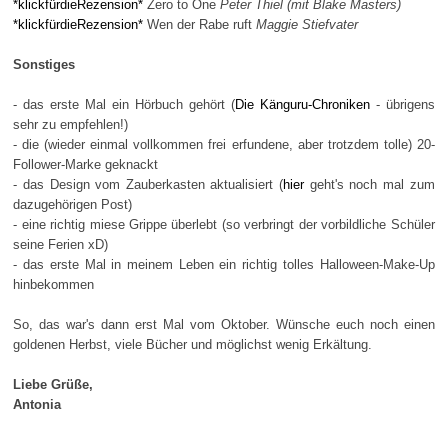
*klickfürdieRezension*
Zero to One
Peter Thiel (mit Blake Masters)
*klickfürdieRezension*
Wen der Rabe ruft
Maggie Stiefvater
Sonstiges
- das erste Mal ein Hörbuch gehört (
Die Känguru-Chroniken
- übrigens
sehr zu empfehlen!)
- die (wieder einmal vollkommen frei erfundene, aber trotzdem tolle) 20-
Follower-Marke geknackt
- das Design vom Zauberkasten aktualisiert (
hier
geht's noch mal zum
dazugehörigen Post)
- eine richtig miese Grippe überlebt (so verbringt der vorbildliche Schüler
seine Ferien xD)
- das erste Mal in meinem Leben ein richtig tolles Halloween-Make-Up
hinbekommen
So, das war's dann erst Mal vom Oktober. Wünsche euch noch einen
goldenen Herbst, viele Bücher und möglichst wenig Erkältung.
Liebe Grüße,
Antonia