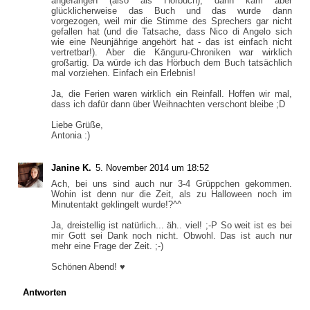
angefangen (also als Hörbuch), dann kam aber
glücklicherweise das Buch und das wurde dann
vorgezogen, weil mir die Stimme des Sprechers gar nicht
gefallen hat (und die Tatsache, dass Nico di Angelo sich
wie eine Neunjährige angehört hat - das ist einfach nicht
vertretbar!). Aber die Känguru-Chroniken war wirklich
großartig. Da würde ich das Hörbuch dem Buch tatsächlich
mal vorziehen. Einfach ein Erlebnis!
Ja, die Ferien waren wirklich ein Reinfall. Hoffen wir mal,
dass ich dafür dann über Weihnachten verschont bleibe ;D
Liebe Grüße,
Antonia :)
Janine K.
5. November 2014 um 18:52
Ach, bei uns sind auch nur 3-4 Grüppchen gekommen.
Wohin ist denn nur die Zeit, als zu Halloween noch im
Minutentakt geklingelt wurde!?^^
Ja, dreistellig ist natürlich... äh.. viel! ;-P So weit ist es bei
mir Gott sei Dank noch nicht. Obwohl. Das ist auch nur
mehr eine Frage der Zeit. ;-)
Schönen Abend! ♥
Antworten