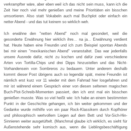
verkrampfter wäre, aber eben weil ich das nicht sein muss, kann ich die
Zeit hier noch viel mehr genießen und meine Prioritäten ein bisschen
umsortieren. Also statt Vokabeln auch mal Buchplot oder einfach ein
netter Abend - und das tut keinem so wirklich weh.
Ich erwähne den "netten Abend" noch mal gesondert, weil die
gesonderte Erwähnung hier wirklich ihre... na ja... Erwähnung verdient
hat. Heute haben eine Freundin und ich zum Beispiel spontan Abends
bei mir einen "mexikanischen Abend" veranstaltet. Das war jedenfalls
unsere Ausrede dafür, nicht zu kochen und dafür zwei verschiedene
Arten von Tortilla-Chips und drei Dipps hinzustellen und das Nicht-
Vorhandensein von Sombreros zu bedauern. Unter anderem deshalb
kommt dieser Post übrigens auch so legendär spät, meine Freundin ist
nämlich erst kurz vor 11 wieder mit dem Fahrrad hier losgefahren und
mir ist während einem Gespräch einer von diesen seltenen magischen
Buch-Plot-Schreib-Momenten passiert, den ich erst mal ein bisschen
genießen musste. Was so viel heißt wie: Ich habe an einem bestimmten
Punkt in der Geschichte gehangen, ich bin weiter gekommen und der
Gedanke wurde mithilfe von ein paar Rock-Klassikern durch Kopfhörer
und philosophisch wertvollem Liegen auf dem Bett und Vor-Sich-Hin-
Sinnieren weiter ausgetüftelt. (Manchmal glaube ich wirklich, es sieht für
Außenstehende sehr komisch aus, wenn die Lieblingsbeschäftigung