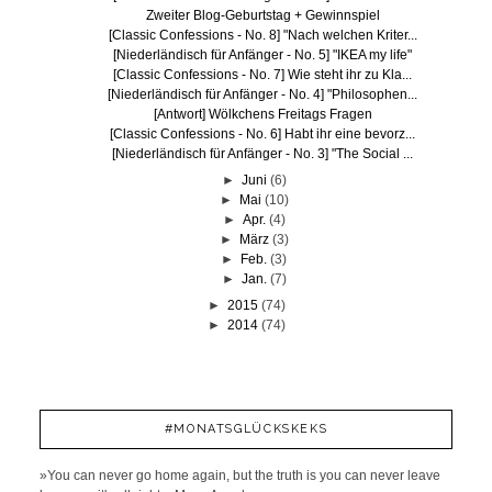
Zweiter Blog-Geburtstag + Gewinnspiel
[Classic Confessions - No. 8] "Nach welchen Kriter...
[Niederländisch für Anfänger - No. 5] "IKEA my life"
[Classic Confessions - No. 7] Wie steht ihr zu Kla...
[Niederländisch für Anfänger - No. 4] "Philosophen...
[Antwort] Wölkchens Freitags Fragen
[Classic Confessions - No. 6] Habt ihr eine bevorz...
[Niederländisch für Anfänger - No. 3] "The Social ...
►
Juni
(6)
►
Mai
(10)
►
Apr.
(4)
►
März
(3)
►
Feb.
(3)
►
Jan.
(7)
►
2015
(74)
►
2014
(74)
#MONATSGLÜCKSKEKS
»You can never go home again, but the truth is you can never leave