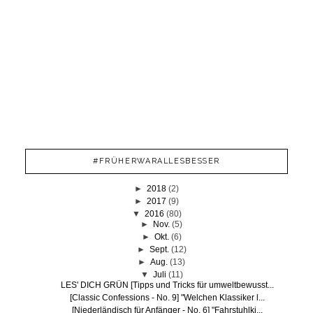
#FRÜHERWARALLESBESSER
►
2018
(2)
►
2017
(9)
▼
2016
(80)
►
Nov.
(5)
►
Okt.
(6)
►
Sept.
(12)
►
Aug.
(13)
▼
Juli
(11)
LES' DICH GRÜN [Tipps und Tricks für umweltbewusst...
[Classic Confessions - No. 9] "Welchen Klassiker l...
[Niederländisch für Anfänger - No. 6] "Fahrstuhlki...