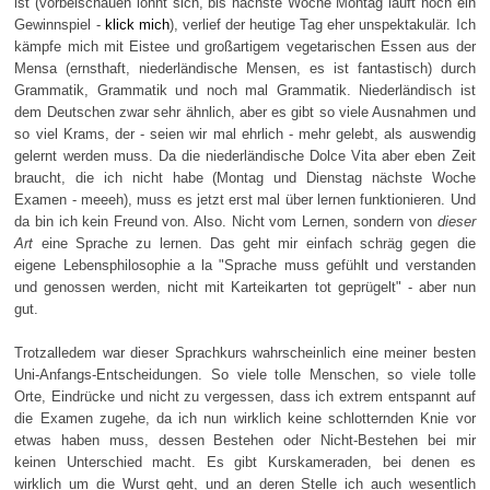
ist (vorbeischauen lohnt sich, bis nächste Woche Montag läuft noch ein
Gewinnspiel -
klick mich
), verlief der heutige Tag eher unspektakulär. Ich
kämpfe mich mit Eistee und großartigem vegetarischen Essen aus der
Mensa (ernsthaft, niederländische Mensen, es ist fantastisch) durch
Grammatik, Grammatik und noch mal Grammatik. Niederländisch ist
dem Deutschen zwar sehr ähnlich, aber es gibt so viele Ausnahmen und
so viel Krams, der - seien wir mal ehrlich - mehr gelebt, als auswendig
gelernt werden muss. Da die niederländische Dolce Vita aber eben Zeit
braucht, die ich nicht habe (Montag und Dienstag nächste Woche
Examen - meeeh), muss es jetzt erst mal über lernen funktionieren. Und
da bin ich kein Freund von. Also. Nicht vom Lernen, sondern von
dieser
Art
eine Sprache zu lernen. Das geht mir einfach schräg gegen die
eigene Lebensphilosophie a la "Sprache muss gefühlt und verstanden
und genossen werden, nicht mit Karteikarten tot geprügelt" - aber nun
gut.
Trotzalledem war dieser Sprachkurs wahrscheinlich eine meiner besten
Uni-Anfangs-Entscheidungen. So viele tolle Menschen, so viele tolle
Orte, Eindrücke und nicht zu vergessen, dass ich extrem entspannt auf
die Examen zugehe, da ich nun wirklich keine schlotternden Knie vor
etwas haben muss, dessen Bestehen oder Nicht-Bestehen bei mir
keinen Unterschied macht. Es gibt Kurskameraden, bei denen es
wirklich um die Wurst geht, und an deren Stelle ich auch wesentlich