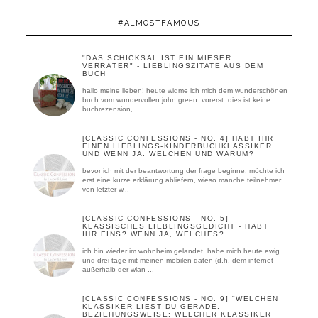
#ALMOSTFAMOUS
"DAS SCHICKSAL IST EIN MIESER
VERRÄTER" - LIEBLINGSZITATE AUS DEM
BUCH
hallo meine lieben! heute widme ich mich dem wunderschönen
buch vom wundervollen john green. vorerst: dies ist keine
buchrezension, ...
[CLASSIC CONFESSIONS - NO. 4] HABT IHR
EINEN LIEBLINGS-KINDERBUCHKLASSIKER
UND WENN JA: WELCHEN UND WARUM?
bevor ich mit der beantwortung der frage beginne, möchte ich
erst eine kurze erklärung abliefern, wieso manche teilnehmer
von letzter w...
[CLASSIC CONFESSIONS - NO. 5]
KLASSISCHES LIEBLINGSGEDICHT - HABT
IHR EINS? WENN JA, WELCHES?
ich bin wieder im wohnheim gelandet, habe mich heute ewig
und drei tage mit meinen mobilen daten (d.h. dem internet
außerhalb der wlan-...
[CLASSIC CONFESSIONS - NO. 9] "WELCHEN
KLASSIKER LIEST DU GERADE,
BEZIEHUNGSWEISE: WELCHER KLASSIKER