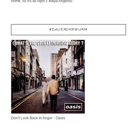
home, so it's all right.« Maya Angelou
#DAUEROHRWURM
Don't Look Back In Anger - Oasis