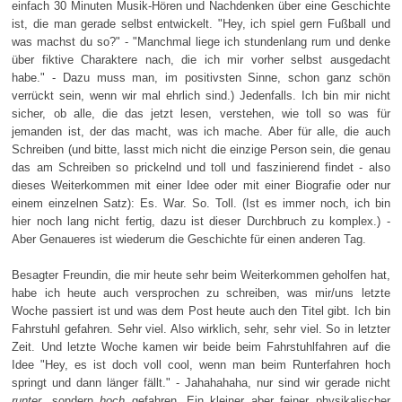
einfach 30 Minuten Musik-Hören und Nachdenken über eine Geschichte
ist, die man gerade selbst entwickelt. "Hey, ich spiel gern Fußball und
was machst du so?" - "Manchmal liege ich stundenlang rum und denke
über fiktive Charaktere nach, die ich mir vorher selbst ausgedacht
habe." - Dazu muss man, im positivsten Sinne, schon ganz schön
verrückt sein, wenn wir mal ehrlich sind.) Jedenfalls. Ich bin mir nicht
sicher, ob alle, die das jetzt lesen, verstehen, wie toll so was für
jemanden ist, der das macht, was ich mache. Aber für alle, die auch
Schreiben (und bitte, lasst mich nicht die einzige Person sein, die genau
das am Schreiben so prickelnd und toll und faszinierend findet - also
dieses Weiterkommen mit einer Idee oder mit einer Biografie oder nur
einem einzelnen Satz): Es. War. So. Toll. (Ist es immer noch, ich bin
hier noch lang nicht fertig, dazu ist dieser Durchbruch zu komplex.) -
Aber Genaueres ist wiederum die Geschichte für einen anderen Tag.
Besagter Freundin, die mir heute sehr beim Weiterkommen geholfen hat,
habe ich heute auch versprochen zu schreiben, was mir/uns letzte
Woche passiert ist und was dem Post heute auch den Titel gibt. Ich bin
Fahrstuhl gefahren. Sehr viel. Also wirklich, sehr, sehr viel. So in letzter
Zeit. Und letzte Woche kamen wir beide beim Fahrstuhlfahren auf die
Idee "Hey, es ist doch voll cool, wenn man beim Runterfahren hoch
springt und dann länger fällt." - Jahahahaha, nur sind wir gerade nicht
runter
, sondern
hoch
gefahren. Ein kleiner aber feiner physikalischer