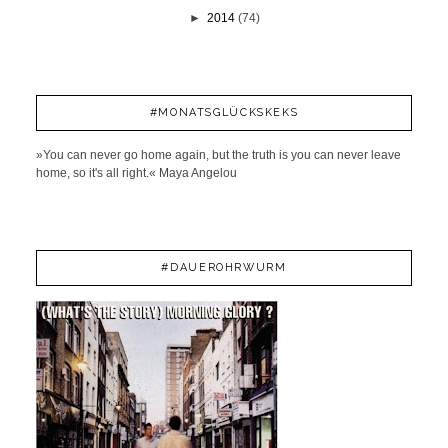
►
2014
(74)
#MONATSGLÜCKSKEKS
»You can never go home again, but the truth is you can never leave
home, so it's all right.« Maya Angelou
#DAUEROHRWURM