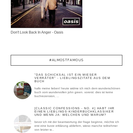
Don't Look Back In Anger - Oasis
#ALMOSTFAMOUS
"DAS SCHICKSAL IST EIN MIESER
VERRÄTER" - LIEBLINGSZITATE AUS DEM
BUCH
hallo meine lieben! heute widme ich mich dem wunderschönen
buch vom wundervollen john green. vorerst: dies ist keine
buchrezension, ...
[CLASSIC CONFESSIONS - NO. 4] HABT IHR
EINEN LIEBLINGS-KINDERBUCHKLASSIKER
UND WENN JA: WELCHEN UND WARUM?
bevor ich mit der beantwortung der frage beginne, möchte ich
erst eine kurze erklärung abliefern, wieso manche teilnehmer
von letzter w...