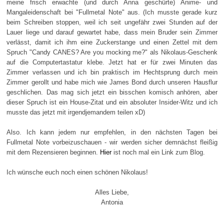
meine frisch erwachte (und durch Anna geschürte) Anime- und
Mangaleidenschaft bei "Fullmetal Note" aus. (Ich musste gerade kurz
beim Schreiben stoppen, weil ich seit ungefähr zwei Stunden auf der
Lauer liege und darauf gewartet habe, dass mein Bruder sein Zimmer
verlässt, damit ich ihm eine Zuckerstange und einen Zettel mit dem
Spruch "Candy CANES? Are you mocking me?" als Nikolaus-Geschenk
auf die Computertastatur klebe. Jetzt hat er für zwei Minuten das
Zimmer verlassen und ich bin praktisch im Hechtsprung durch mein
Zimmer gerollt und habe mich wie James Bond durch unseren Hausflur
geschlichen. Das mag sich jetzt ein bisschen komisch anhören, aber
dieser Spruch ist ein House-Zitat und ein absoluter Insider-Witz und ich
musste das jetzt mit irgendjemandem teilen xD)
Also. Ich kann jedem nur empfehlen, in den nächsten Tagen bei
Fullmetal Note vorbeizuschauen - wir werden sicher demnächst fleißig
mit dem Rezensieren beginnen.
Hier
ist noch mal ein Link zum Blog.
Ich wünsche euch noch einen schönen Nikolaus!
Alles Liebe,
Antonia