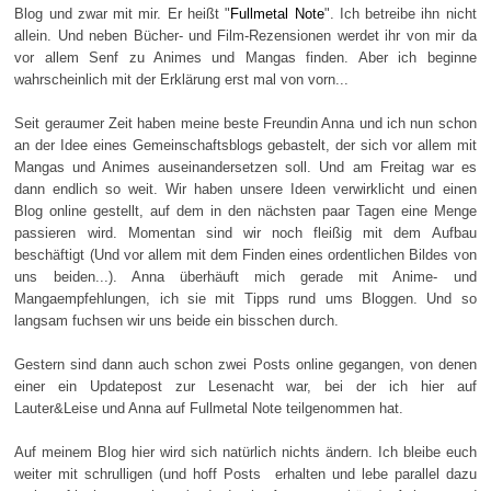
Blog und zwar mit mir. Er heißt "
Fullmetal Note
". Ich betreibe ihn nicht
allein. Und neben Bücher- und Film-Rezensionen werdet ihr von mir da
vor allem Senf zu Animes und Mangas finden. Aber ich beginne
wahrscheinlich mit der Erklärung erst mal von vorn...
Seit geraumer Zeit haben meine beste Freundin Anna und ich nun schon
an der Idee eines Gemeinschaftsblogs gebastelt, der sich vor allem mit
Mangas und Animes auseinandersetzen soll. Und am Freitag war es
dann endlich so weit. Wir haben unsere Ideen verwirklicht und einen
Blog online gestellt, auf dem in den nächsten paar Tagen eine Menge
passieren wird. Momentan sind wir noch fleißig mit dem Aufbau
beschäftigt (Und vor allem mit dem Finden eines ordentlichen Bildes von
uns beiden...). Anna überhäuft mich gerade mit Anime- und
Mangaempfehlungen, ich sie mit Tipps rund ums Bloggen. Und so
langsam fuchsen wir uns beide ein bisschen durch.
Gestern sind dann auch schon zwei Posts online gegangen, von denen
einer ein Updatepost zur Lesenacht war, bei der ich hier auf
Lauter&Leise und Anna auf Fullmetal Note teilgenommen hat.
Auf meinem Blog hier wird sich natürlich nichts ändern. Ich bleibe euch
weiter mit schrulligen (und hoff Posts erhalten und lebe parallel dazu