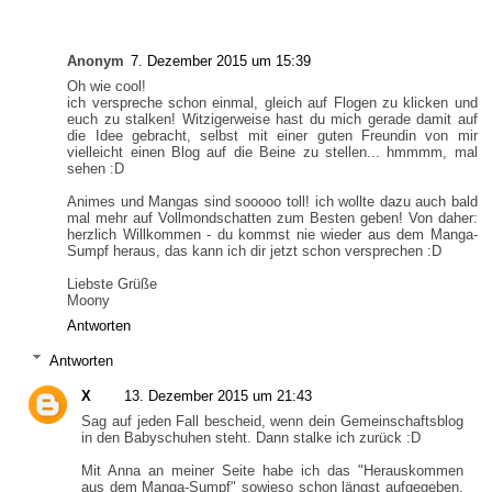
Anonym
7. Dezember 2015 um 15:39
Oh wie cool!
ich verspreche schon einmal, gleich auf Flogen zu klicken und
euch zu stalken! Witzigerweise hast du mich gerade damit auf
die Idee gebracht, selbst mit einer guten Freundin von mir
vielleicht einen Blog auf die Beine zu stellen... hmmmm, mal
sehen :D
Animes und Mangas sind sooooo toll! ich wollte dazu auch bald
mal mehr auf Vollmondschatten zum Besten geben! Von daher:
herzlich Willkommen - du kommst nie wieder aus dem Manga-
Sumpf heraus, das kann ich dir jetzt schon versprechen :D
Liebste Grüße
Moony
Antworten
Antworten
X
13. Dezember 2015 um 21:43
Sag auf jeden Fall bescheid, wenn dein Gemeinschaftsblog
in den Babyschuhen steht. Dann stalke ich zurück :D
Mit Anna an meiner Seite habe ich das "Herauskommen
aus dem Manga-Sumpf" sowieso schon längst aufgegeben.