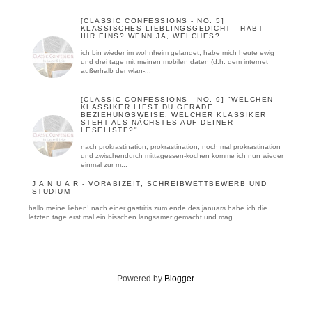
[CLASSIC CONFESSIONS - NO. 5]
KLASSISCHES LIEBLINGSGEDICHT - HABT
IHR EINS? WENN JA, WELCHES?
ich bin wieder im wohnheim gelandet, habe mich heute ewig
und drei tage mit meinen mobilen daten (d.h. dem internet
außerhalb der wlan-...
[CLASSIC CONFESSIONS - NO. 9] "WELCHEN
KLASSIKER LIEST DU GERADE,
BEZIEHUNGSWEISE: WELCHER KLASSIKER
STEHT ALS NÄCHSTES AUF DEINER
LESELISTE?"
nach prokrastination, prokrastination, noch mal prokrastination
und zwischendurch mittagessen-kochen komme ich nun wieder
einmal zur m...
J A N U A R - VORABIZEIT, SCHREIBWETTBEWERB UND
STUDIUM
hallo meine lieben! nach einer gastritis zum ende des januars habe ich die
letzten tage erst mal ein bisschen langsamer gemacht und mag...
Powered by
Blogger
.