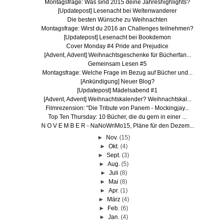
Montagsfrage: Was sind 2015 deine Jahreshighlights?
[Updatepost] Lesenacht bei Weltenwanderer
Die besten Wünsche zu Weihnachten
Montagsfrage: Wirst du 2016 an Challenges teilnehmen?
[Updatepost] Lesenacht bei Bookdemon
Cover Monday #4 Pride and Prejudice
[Advent, Advent] Weihnachtsgeschenke für Bücherfan...
Gemeinsam Lesen #5
Montagsfrage: Welche Frage im Bezug auf Bücher und...
[Ankündigung] Neuer Blog?
[Updatepost] Mädelsabend #1
[Advent, Advent] Weihnachtskalender? Weihnachtskal...
Filmrezension: "Die Tribute von Panem - Mockingjay...
Top Ten Thursday: 10 Bücher, die du gern in einer ...
N O V E M B E R - NaNoWriMo15, Pläne für den Dezem...
►
Nov.
(15)
►
Okt.
(4)
►
Sept.
(3)
►
Aug.
(5)
►
Juli
(8)
►
Mai
(8)
►
Apr.
(1)
►
März
(4)
►
Feb.
(6)
►
Jan.
(4)