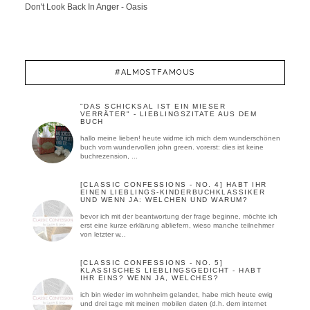
Don't Look Back In Anger - Oasis
#ALMOSTFAMOUS
"DAS SCHICKSAL IST EIN MIESER
VERRÄTER" - LIEBLINGSZITATE AUS DEM
BUCH
hallo meine lieben! heute widme ich mich dem wunderschönen
buch vom wundervollen john green. vorerst: dies ist keine
buchrezension, ...
[CLASSIC CONFESSIONS - NO. 4] HABT IHR
EINEN LIEBLINGS-KINDERBUCHKLASSIKER
UND WENN JA: WELCHEN UND WARUM?
bevor ich mit der beantwortung der frage beginne, möchte ich
erst eine kurze erklärung abliefern, wieso manche teilnehmer
von letzter w...
[CLASSIC CONFESSIONS - NO. 5]
KLASSISCHES LIEBLINGSGEDICHT - HABT
IHR EINS? WENN JA, WELCHES?
ich bin wieder im wohnheim gelandet, habe mich heute ewig
und drei tage mit meinen mobilen daten (d.h. dem internet