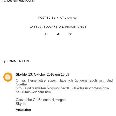
3.
Let 'em eat books
POSTED BY
X
AT
23:37:00
LABELS:
BLOGAKTION
,
FRAGERUNDE
4 KOMMENTARE:
Skylife
13. Oktober 2016 um 16:59
Oh ja, Heine wäre super. Habe ich übrigens auch mit. Und
Goethe.
http://skylifeswelten.blogspot.de/2016/10/classic-confessions-
no-20-mit-welchem.html
Ganz liebe Grüße nach Nijmegen
Skylife
Antworten