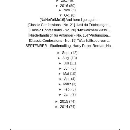
►
2017
(9)
▼
2016
(80)
►
Nov.
(5)
▼
Okt.
(6)
[NaNoWriMo16] And here I go again...
[Classic Confessions - No. 21] Hast du Erfahrungen...
[Classic Confessions - No. 20] "Mit welchem klassi...
[Niederländisch für Anfänger - No. 15] "Prüfungspa...
[Classic Confessions - No. 19] "Was hältst du von ...
SEPTEMBER - Studienalltag, Harry Potter-Reread, Na...
►
Sept.
(12)
►
Aug.
(13)
►
Juli
(11)
►
Juni
(6)
►
Mai
(10)
►
Apr.
(4)
►
März
(3)
►
Feb.
(3)
►
Jan.
(7)
►
2015
(74)
►
2014
(74)