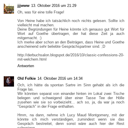
jjjwww
13. Oktober 2016 um 21:29
Oh, was für eine tolle Frage!
Von Heine habe ich tatsächlich noch nichts gelesen. Sollte ich
vielleicht mal machen.
Deine Begründungen für Heine könnte ich genauso gut Wort für
Wort auf Goethe übertragen, der hat diese Zeit ja auch
mitgemacht. :)
Ich merke aber schon an den Beiträgen, dass Heine und Goethe
anscheinend sehr beliebte Gesprächspartner sind. ;D
http://derbuchsalon.blogspot.de/2016/10/classic-confessions-20-
mit-welchem.html
Antworten
Old Folkie
14. Oktober 2016 um 14:34
Och, ich hätte da spontan Sartre im Sinn gehabt als ich die
Frage las.
Wir könnten separat von einander hinten im Lokal zwei Tische
belegen und schweigend über einer Tasse Tee der Hölle
zusehen wie sie so vorbeizieht... ach so, ja, da war ja noch
"Gespräch" in der Frage enthalten.
Hmm, na dann, nehme ich Lucy Maud Montgomery, mit der
könnte ich mich verständigen, zumindest wenn sie das
Gespräch bestreitet, denn sonst wäre auch hier der Rest
schweigen...