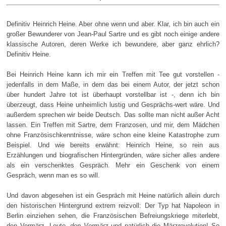
Definitiv Heinrich Heine. Aber ohne wenn und aber. Klar, ich bin auch ein
großer Bewunderer von Jean-Paul Sartre und es gibt noch einige andere
klassische Autoren, deren Werke ich bewundere, aber ganz ehrlich?
Definitiv Heine.
Bei Heinrich Heine kann ich mir ein Treffen mit Tee gut vorstellen -
jedenfalls in dem Maße, in dem das bei einem Autor, der jetzt schon
über hundert Jahre tot ist überhaupt vorstellbar ist -, denn ich bin
überzeugt, dass Heine unheimlich lustig und Gesprächs-wert wäre. Und
außerdem sprechen wir beide Deutsch. Das sollte man nicht außer Acht
lassen. Ein Treffen mit Sartre, dem Franzosen, und mir, dem Mädchen
ohne Französischkenntnisse, wäre schon eine kleine Katastrophe zum
Beispiel. Und wie bereits erwähnt: Heinrich Heine, so rein aus
Erzählungen und biografischen Hintergründen, wäre sicher alles andere
als ein verschenktes Gespräch. Mehr ein Geschenk von einem
Gespräch, wenn man es so will.
Und davon abgesehen ist ein Gespräch mit Heine natürlich allein durch
den historischen Hintergrund extrem reizvoll: Der Typ hat Napoleon in
Berlin einziehen sehen, die Französischen Befreiungskriege miterlebt,
den Vormärz, Leute,
den Vormärz
und natürlich die Märzrevolution! So