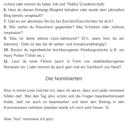
schon) oder trennst du lieber Job und "Hobby"(/Leidenschaft)
6.
Hast du deinen Anfangs-Blogtitel behalten oder wurde dein (aktueller)
Blog bereits umgetauft?
7.
Gibt es ein absolutes No-Go bei Büchern/Geschichten für dich?
8.
Wie stehst du Klassikern gegenüber? Alte Schinken oder zeitlose
Inspiration?
9.
Was ist deine liebste Lese-Jahreszeit? (D.h. wann liest du am
liebsten) - Oder ist das bei dir wetter- und monatsunabhängig?
10.
Besitzt du irgendwelche buchbezogenen Kleidungsstücke (z.B. ein
Harry Potter-T-Shirt etc.)
11.
Liest du reine Fiktion (auch in Form von realitätsbezogenen
Romanen etc.) oder nimmst du auch gern mal ein Sachbuch zur Hand?
Die Nominierten
Also in erster Linie möchte ich, dass ihr wisst, dass sich jeder nominiert
fühlen darf. Wer den Tag also schön und die Fragen beantwortenswert
findet, darf sie auch so beantworten und dann den Beitrag in den
Kommentaren verlinken (darüber würde ich mich sehr freuen :3)
Aber "fest" nominiere ich jetzt: