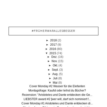
#FRÜHERWARALLESBESSER
►
2018
(2)
►
2017
(9)
►
2016
(80)
▼
2015
(74)
►
Dez.
(16)
►
Nov.
(15)
►
Okt.
(4)
►
Sept.
(3)
►
Aug.
(5)
►
Juli
(8)
▼
Mai
(8)
Cover Monday #2 Wasser für die Elefanten
Montagsfrage: Kaufst oder leihst du Bücher?
Rezension: "Aristoteles und Dante entdecken die Ge...
LIEBSTER award #2 [wer will, darf sich nominiert f...
Cover Monday #1 Aristoteles und Dante entdecken di...