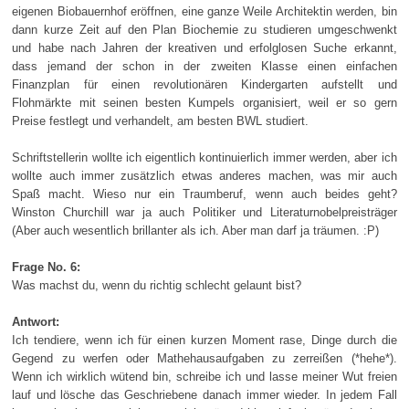
eigenen Biobauernhof eröffnen, eine ganze Weile Architektin werden, bin
dann kurze Zeit auf den Plan Biochemie zu studieren umgeschwenkt
und habe nach Jahren der kreativen und erfolglosen Suche erkannt,
dass jemand der schon in der zweiten Klasse einen einfachen
Finanzplan für einen revolutionären Kindergarten aufstellt und
Flohmärkte mit seinen besten Kumpels organisiert, weil er so gern
Preise festlegt und verhandelt, am besten BWL studiert.
Schriftstellerin wollte ich eigentlich kontinuierlich immer werden, aber ich
wollte auch immer zusätzlich etwas anderes machen, was mir auch
Spaß macht. Wieso nur ein Traumberuf, wenn auch beides geht?
Winston Churchill war ja auch Politiker und Literaturnobelpreisträger
(Aber auch wesentlich brillanter als ich. Aber man darf ja träumen. :P)
Frage No. 6:
Was machst du, wenn du richtig schlecht gelaunt bist?
Antwort:
Ich tendiere, wenn ich für einen kurzen Moment rase, Dinge durch die
Gegend zu werfen oder Mathehausaufgaben zu zerreißen (*hehe*).
Wenn ich wirklich wütend bin, schreibe ich und lasse meiner Wut freien
lauf und lösche das Geschriebene danach immer wieder. In jedem Fall