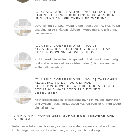
[CLASSIC CONFESSIONS - NO. 4] HABT IHR
EINEN LIEBLINGS-KINDERBUCHKLASSIKER
UND WENN JA: WELCHEN UND WARUM?
bevor ich mit der beantwortung der frage beginne, möchte ich
erst eine kurze erklärung abliefern, wieso manche teilnehmer
von letzter w...
[CLASSIC CONFESSIONS - NO. 5]
KLASSISCHES LIEBLINGSGEDICHT - HABT
IHR EINS? WENN JA, WELCHES?
ich bin wieder im wohnheim gelandet, habe mich heute ewig
und drei tage mit meinen mobilen daten (d.h. dem internet
außerhalb der wlan-...
[CLASSIC CONFESSIONS - NO. 9] "WELCHEN
KLASSIKER LIEST DU GERADE,
BEZIEHUNGSWEISE: WELCHER KLASSIKER
STEHT ALS NÄCHSTES AUF DEINER
LESELISTE?"
nach prokrastination, prokrastination, noch mal prokrastination
und zwischendurch mittagessen-kochen komme ich nun wieder
einmal zur m...
J A N U A R - VORABIZEIT, SCHREIBWETTBEWERB UND
STUDIUM
hallo meine lieben! nach einer gastritis zum ende des januars habe ich die
letzten tage erst mal ein bisschen langsamer gemacht und mag...