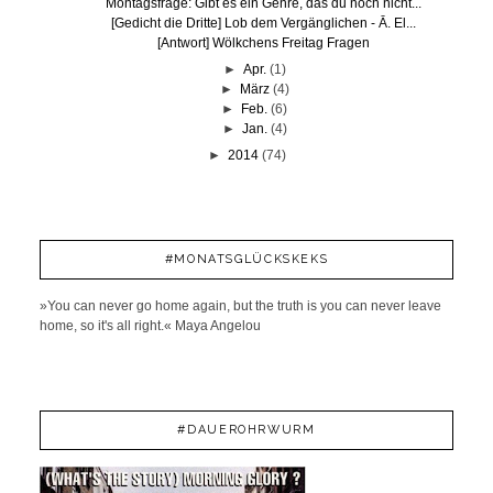
Montagsfrage: Gibt es ein Genre, das du noch nicht...
[Gedicht die Dritte] Lob dem Vergänglichen - Ā. El...
[Antwort] Wölkchens Freitag Fragen
►
Apr.
(1)
►
März
(4)
►
Feb.
(6)
►
Jan.
(4)
►
2014
(74)
#MONATSGLÜCKSKEKS
»You can never go home again, but the truth is you can never leave
home, so it's all right.« Maya Angelou
#DAUEROHRWURM