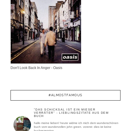
Don't Look Back In Anger - Oasis
#ALMOSTFAMOUS
"DAS SCHICKSAL IST EIN MIESER
VERRÄTER" - LIEBLINGSZITATE AUS DEM
BUCH
hallo meine lieben! heute widme ich mich dem wunderschönen
buch vom wundervollen john green. vorerst: dies ist keine
buchrezension, ...