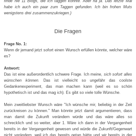
finde nie 11 Blogs, die ich taggen könnte. Aber na ja. Das letzte Mal
habe ich auch ein paar zum Taggen gefunden. Ich bin frohen Muts
wenigstens drei zusammenzukriegen.)
Die Fragen
Frage No. 1:
Wenn dir jemand jetzt sofort einen Wunsch erfüllen könnte, welcher wäre
es?
Antwort:
Das ist eine außerordentlich schwere Frage. Ich meine,
sich sofort alles
wünschen können.
Das ist vielleicht so ungefähr das coolste
Gedankenexperiment, das man machen kann (weil es so schön
hypothetisch ist und das mag ich). Es gibt so viele tolle Wünsche.
Mein zweitliebster Wunsch wäre "Ich wünsche mir, beliebig in der Zeit
zurückreisen zu können." Man könnte jetzt damit argumentieren, dass
man damit die Zukunft verändern würde und das wäre alles so
schrecklich und so weiter, aber 1. Wäre ich dann in der Vergangenheit
bereits in der Vergangenheit gewesen und würde die Zukunft/Gegenwart
nicht verändern, weil ich das bereits getan hätte und wir bereits in der