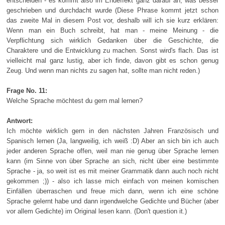
entscheiden - es kommt also im Endeffekt ganz darauf an, was besser
geschrieben und durchdacht wurde (Diese Phrase kommt jetzt schon
das zweite Mal in diesem Post vor, deshalb will ich sie kurz erklären:
Wenn man ein Buch schreibt, hat man - meine Meinung - die
Verpflichtung sich wirklich Gedanken über die Geschichte, die
Charaktere und die Entwicklung zu machen. Sonst wird's flach. Das ist
vielleicht mal ganz lustig, aber ich finde, davon gibt es schon genug
Zeug. Und wenn man nichts zu sagen hat, sollte man nicht reden.)
Frage No. 11:
Welche Sprache möchtest du gern mal lernen?
Antwort:
Ich möchte wirklich gern in den nächsten Jahren Französisch und
Spanisch lernen (Ja, langweilig, ich weiß :D) Aber an sich bin ich auch
jeder anderen Sprache offen, weil man nie genug über Sprache lernen
kann (im Sinne von über Sprache an sich, nicht über eine bestimmte
Sprache - ja, so weit ist es mit meiner Grammatik dann auch noch nicht
gekommen ;)) - also ich lasse mich einfach von meinen komischen
Einfällen überraschen und freue mich dann, wenn ich eine schöne
Sprache gelernt habe und dann irgendwelche Gedichte und Bücher (aber
vor allem Gedichte) im Original lesen kann. (Don't question it.)