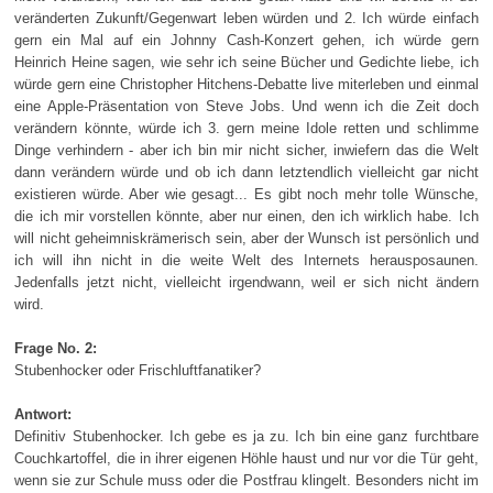
veränderten Zukunft/Gegenwart leben würden und 2. Ich würde einfach
gern ein Mal auf ein Johnny Cash-Konzert gehen, ich würde gern
Heinrich Heine sagen, wie sehr ich seine Bücher und Gedichte liebe, ich
würde gern eine Christopher Hitchens-Debatte live miterleben und einmal
eine Apple-Präsentation von Steve Jobs. Und wenn ich die Zeit doch
verändern könnte, würde ich 3. gern meine Idole retten und schlimme
Dinge verhindern - aber ich bin mir nicht sicher, inwiefern das die Welt
dann verändern würde und ob ich dann letztendlich vielleicht gar nicht
existieren würde. Aber wie gesagt... Es gibt noch mehr tolle Wünsche,
die ich mir vorstellen könnte, aber nur einen, den ich wirklich habe. Ich
will nicht geheimniskrämerisch sein, aber der Wunsch ist persönlich und
ich will ihn nicht in die weite Welt des Internets herausposaunen.
Jedenfalls jetzt nicht, vielleicht irgendwann, weil er sich nicht ändern
wird.
Frage No. 2:
Stubenhocker oder Frischluftfanatiker?
Antwort:
Definitiv Stubenhocker. Ich gebe es ja zu. Ich bin eine ganz furchtbare
Couchkartoffel, die in ihrer eigenen Höhle haust und nur vor die Tür geht,
wenn sie zur Schule muss oder die Postfrau klingelt. Besonders nicht im