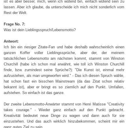
ist es aber besser, mich, wenn ich wütend bin, einfach wütend sein zu
lassen. Aber ich glaube, da unterscheide ich mich nicht sonderlich vom
Rest der Welt.
Frage No. 7:
Was ist dein Lieblingsspruch/Lebensmotto?
Antwort:
Ich bin ein riesiger Zitate-Fan und habe deshalb wahrscheinlich einen
ganzen Koffer voller Lieblingssprüche, aber der, der meinem
tatsächlichen Lebensmotto am nächsten kommt, stammt von Winston
Churchill (habe ich schon mal erwähnt, wie toll ich Winston Churchill
finde, bzw. zumindest seine Sprüche?): "Die Kunst ist, einmal mehr
aufzustehen, als man umgeworfen wird." - Das ich diesen Spruch wähle,
hat schon fast ein bisschen Mainstream (da das Zitat schon relativ
bekannt ist), aber er bringt es so ziemlich auf den Punkt. Umfallen,
aufstehen. So einfach ist das ganze.
Der zweite Lebensmotto-Anwärter stammt von Henri Matisse "Creativity
takes courage." - Wieder ganz einfach auf den Punkt gebracht.
Kreativität bedeutet neue Dinge zu wagen und dann auch für sie
einzustehen. Und das auch wirklich hinzubekommen, scheint mir ein
ganz gutes Ziel zu sein.